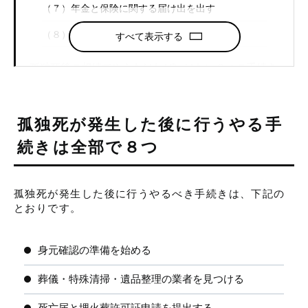
（７）年金と保険に関する届け出を出す
（８）遺族年金と死亡保険を請求する
すべて表示する
孤独死後の相続でやらなければいけない３つの手続き
（１）プラスの財産を調べる
孤独死が発生した後に行うやる手
（２）マイナスの財産を調べる
続きは全部で８つ
（３）相続人を確定させる
相続人がやる２つの手続き
孤独死が発生した後に行うやるべき手続きは、下記の
とおりです。
（１）故人が住んでいた家をどうするか決める
（２）遺産分割協議書を作る
身元確認の準備を始める
葬儀・特殊清掃・遺品整理の業者を見つける
相続放棄をする人が必ず抑えておくべきポイント
死亡届と埋火葬許可証申請を提出する