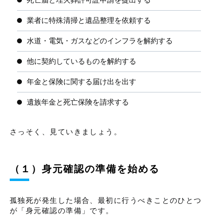
ポイント１．いかなる手続きにも関わってはいけな
い
業者に特殊清掃と遺品整理を依頼する
ポイント２．相続放棄の期限は死亡連絡を受けた日
水道・電気・ガスなどのインフラを解約する
から３ヶ月以内である
他に契約しているものを解約する
ポイント３．相続放棄をしても生命保険を受け取れ
る特例がある
年金と保険に関する届け出を出す
家族の孤独死を防ぐには？
遺族年金と死亡保険を請求する
方法１．こまめに連絡を取る
さっそく、見ていきましょう。
方法２．国や地方自治体のサービスを利用する
方法３．民間のサービスを利用する
（１）身元確認の準備を始める
孤独死現場の掃除はブルークリーンに相談してみまし
ょう
孤独死が発生した場合、最初に行うべきことのひとつ
まとめ
が「身元確認の準備」です。