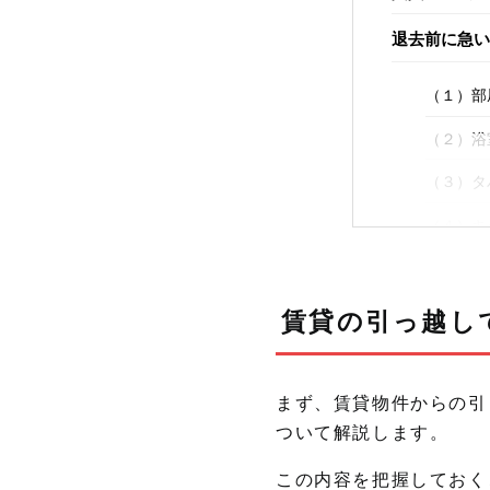
退去前に急い
（１）部
（２）浴
（３）タ
（４）キ
（５）排
（６）換
賃貸の引っ越し
（７）ベ
まず、賃貸物件からの引
退去までに自
ついて解説します。
まとめ
この内容を把握しておく