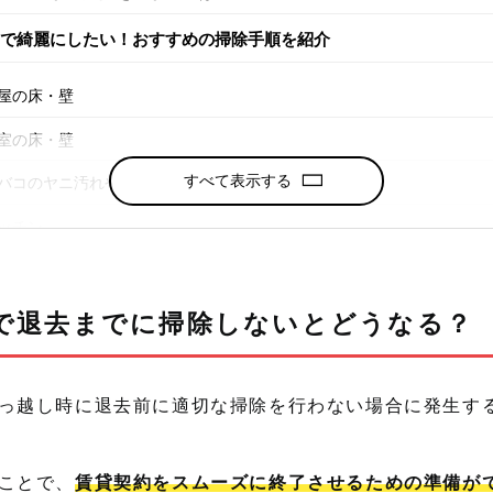
で綺麗にしたい！おすすめの掃除手順を紹介
屋の床・壁
室の床・壁
すべて表示する
バコのヤニ汚れや臭い
ッチン
水溝
気扇
で退去までに掃除しないとどうなる？
ランダ
っ越し時に退去前に適切な掃除を行わない場合に発生す
分で部屋の掃除が出来なければブルークリーンに相談してみまし
ことで、
賃貸契約をスムーズに終了させるための準備が