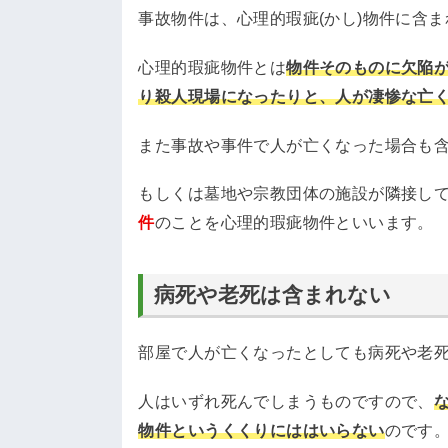
事故物件は、心理的瑕疵(かし)物件に含
心理的瑕疵物件とは
物件そのものに欠陥
り殺人現場になったりと、人が凄惨な亡
また事故や事件で人が亡くなった場合も
もしくは墓地や宗教団体の施設が隣接し
件
のことを心理的瑕疵物件といいます。
病死や老死は含まれない
部屋で人が亡くなったとしても病死や老
人はいずれ死んでしまうものですので、
物件というくくりにははいらない
のです