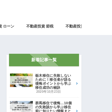
資 ローン
不動産投資 節税
不動産投資とは
不動
新着記事一覧
栃木移住に失敗しない
ために！移住者が語る
後悔ポイントから学ぶ
移住成功の秘訣
2020年10月23日
群馬移住で後悔…10個
の失敗談から学ぶ移住
前に知りたい情報まと