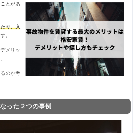
なことがあ
。
ったり、入
です。
やデメリッ
す。
いるのか考
くなった２つの事例