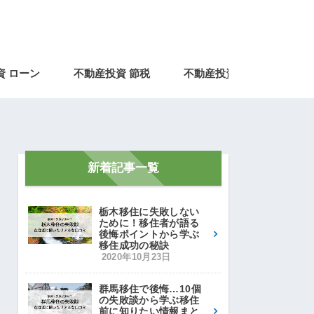
資 ローン
不動産投資 節税
不動産投資とは
不動
新着記事一覧
栃木移住に失敗しない
ために！移住者が語る
後悔ポイントから学ぶ
移住成功の秘訣
2020年10月23日
群馬移住で後悔…10個
の失敗談から学ぶ移住
前に知りたい情報まと