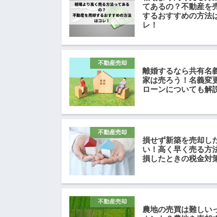
てあるの？不動産を
するおすすめの方法
レ！
不動産売却
離婚するなら共有名
家は売ろう！名義変
ローンについても解
不動産売却
損せず新築を売却し
い！高く早く売る方
損したときの税金対
不動産売却
農地の売買は難しい