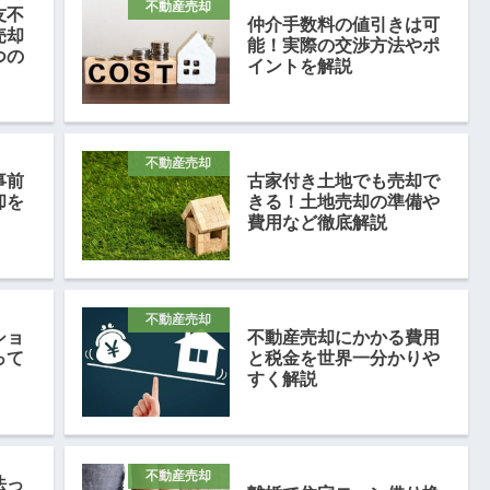
不動産売却
友不
仲介手数料の値引きは可
売却
能！実際の交渉方法やポ
つの
イントを解説
不動産売却
事前
古家付き土地でも売却で
却を
きる！土地売却の準備や
費用など徹底解説
不動産売却
ショ
不動産売却にかかる費用
って
と税金を世界一分かりや
すく解説
不動産売却
法っ