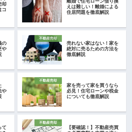
離婚で住宅ローン借り換
売却
えは難しい！離婚による
はコ
住居問題を徹底解説
不動産売却
義の
売れない家はない！家を
更や
絶対に売るための方法を
説
徹底解説
不動産売却
た
家を売って家を買うなら
法や
必見！住宅ローンや税金
策
についても徹底解説
不動産売却
って
【要確認！】不動産売買