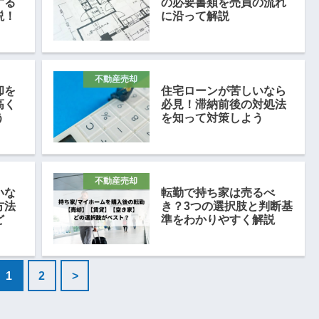
する
の必要書類を売買の流れ
説！
に沿って解説
不動産売却
却を
住宅ローンが苦しいなら
高く
必見！滞納前後の対処法
う
を知って対策しよう
不動産売却
いな
転勤で持ち家は売るべ
方法
き？3つの選択肢と判断基
ど
準をわかりやすく解説
1
2
>